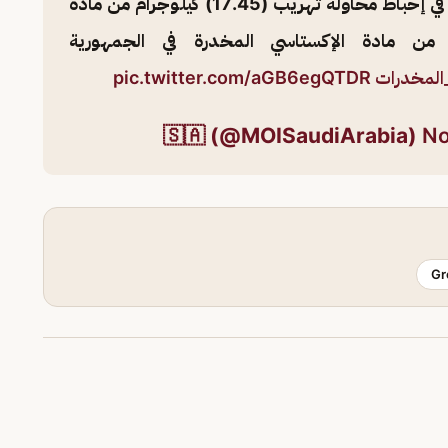
معلومات استباقية من وزارة الداخلية تسهم في إحباط محاولة تهريب (17.45) كيلوجرام من مادة
ر و(11.200) كيلوجرام من مادة الإكستاسي المخدرة في الجمهورية
المخدرات
pic.twitter.com/aGB6egQTDR
No
Gr