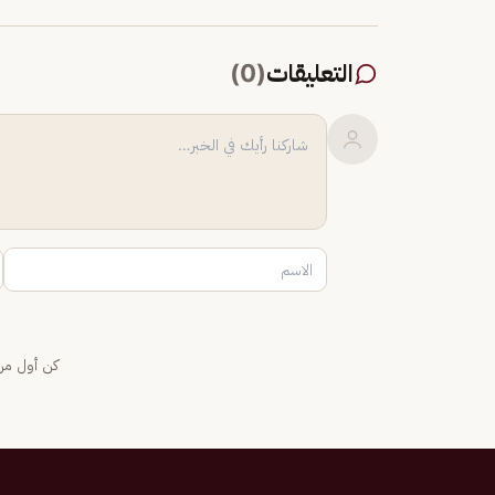
التعليقات
(
0
)
كن أول من 