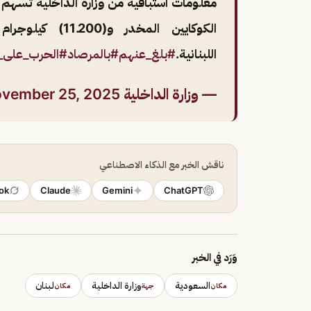
الكوكايين المخد
اللبنانية.
#بلغ_عنهم
#بالمرصاد
#الحرب_على_
— وزارة الداخلية 🇸🇦 (@MOISaudiArabia)
vember 25, 2025
ناقش الخبر مع الذكاء الاصطناعي
ok
Claude
Gemini
ChatGPT
وَرَد في الخبر
السعودية
وزارة الداخلية
لبنان
مكان
جهة
مكان