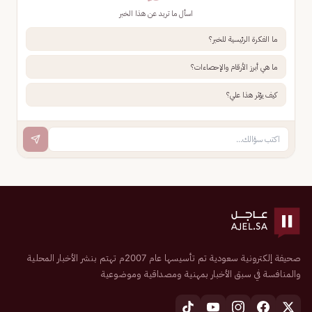
اسأل ما تريد عن هذا الخبر
ما الفكرة الرئيسية للخبر؟
ما هي أبرز الأرقام والإحصاءات؟
كيف يؤثر هذا علي؟
صحيفة إلكترونية سعودية تم تأسيسها عام 2007م تهتم بنشر الأخبار المحلية
والمنافسة في سبق الأخبار بمهنية ومصداقية وموضوعية