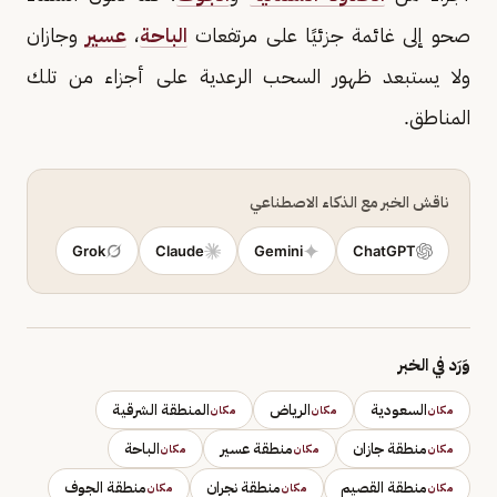
صحو إلى غائمة جزئيًا على مرتفعات
الباحة
،
عسير
وجازان
ولا يستبعد ظهور السحب الرعدية على أجزاء من تلك
المناطق.
ناقش الخبر مع الذكاء الاصطناعي
Grok
Claude
Gemini
ChatGPT
وَرَد في الخبر
السعودية
الرياض
المنطقة الشرقية
مكان
مكان
مكان
منطقة جازان
منطقة عسير
الباحة
مكان
مكان
مكان
منطقة القصيم
منطقة نجران
منطقة الجوف
مكان
مكان
مكان