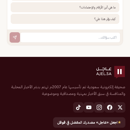
ما هي أبرز الأرقام والإحصاءات؟
كيف يؤثر هذا علي؟
صحيفة إلكترونية سعودية تم تأسيسها عام 2007م تهتم بنشر الأخبار المحلية
والمنافسة في سبق الأخبار بمهنية ومصداقية وموضوعية
★
اجعل «عاجل» مصدرك المفضل في قوقل