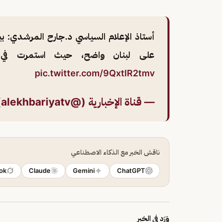
أستاذ الإعلام السياسي د.جارح المرشدي: ب
على لبنان واضح، حيث استمرت في نه
pic.twitter.com/9QxtIR2tmv
— قناة الإخبارية (@alekhbariyatv)
ناقش الخبر مع الذكاء الاصطناعي
ok
Claude
Gemini
ChatGPT
وَرَد في الخبر