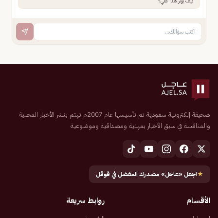
كيف يؤثر هذا علي؟
صحيفة إلكترونية سعودية تم تأسيسها عام 2007م تهتم بنشر الأخبار المحلية
والمنافسة في سبق الأخبار بمهنية ومصداقية وموضوعية
★
اجعل «عاجل» مصدرك المفضل في قوقل
الأقسام
روابط سريعة