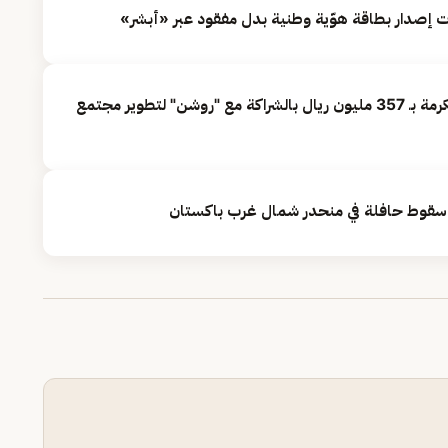
 إصدار بطاقة هوّية وطنية بدل مفقود عبر «أبشر»
"رتال" تُعزّز حضورها في مكة المكرمة بـ 357 مليون ريال بالشراكة مع "روشن" لتطوير مجتمع