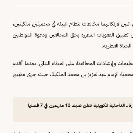
نين لارتكابهما مخالفات لنظام البيئة في محميتين ملكيتين،
ى تطبيق العقوبات المقررة بحق المخالفين ودعوة المواطنين
الحياة الفطرية.
تعليمات وإرشادات المحافظة على الغطاء النباتي، بعدما أقدم
حمية الإمام عبدالعزيز بن محمد الملكية، حيث جرى تطبيق
بحوزتهم كميات متنوعة من المواد المخدرة.. الداخلية الكويتية تعلن ضبط 10 متهمين في 7 قضايا