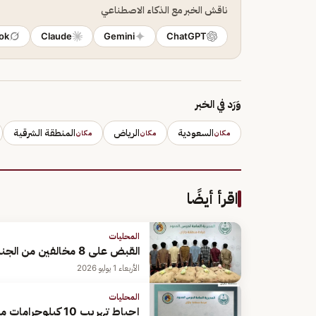
ناقش الخبر مع الذكاء الاصطناعي
ok
Claude
Gemini
ChatGPT
وَرَد في الخبر
السعودية
الرياض
المنطقة الشرقية
مكان
مكان
مكان
اقرأ أيضًا
المحليات
القبض على 8 مخالفين من الجنسيتين الإثيوبية واليمنية لتهريبهم القات بجازان
الأربعاء 1 يوليو 2026
المحليات
إحباط تهريب 10 كيلوجرامات من الحشيش بمنطقة جازان