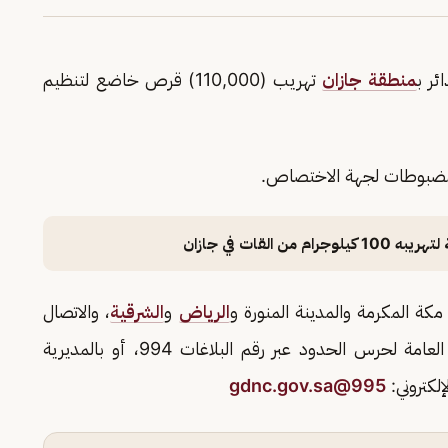
ئر ب
منطقة جازان
تهريب (110,000) قرص خاضع لتنظيم
 المضبوطات لجهة الاختصاص.
لقات في جازان
الرياض
و
الشرقية
، والاتصال
، أو بالمديرية العامة لحرس الحدود عبر رقم البلاغات 994، أو بالمديرية
995@gdnc.gov.sa