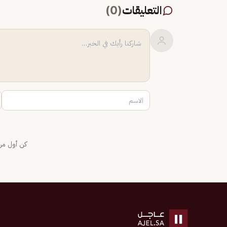
التعليقات
(
0
)
كن أول من 