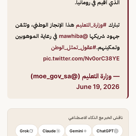
الذي أُقيم في رومانيا.
تبارك
#وزارة_التعليم
هذا الإنجاز الوطني، وتثمّن
جهود شريكها
@mawhiba
في رعاية الموهوبين
وتمكينهم.
#عقول_تمثل_الوطن
pic.twitter.com/Nv0orC38YE
— وزارة التعليم (@moe_gov_sa)
June 19, 2026
ناقش الخبر مع الذكاء الاصطناعي
Grok
Claude
Gemini
ChatGPT