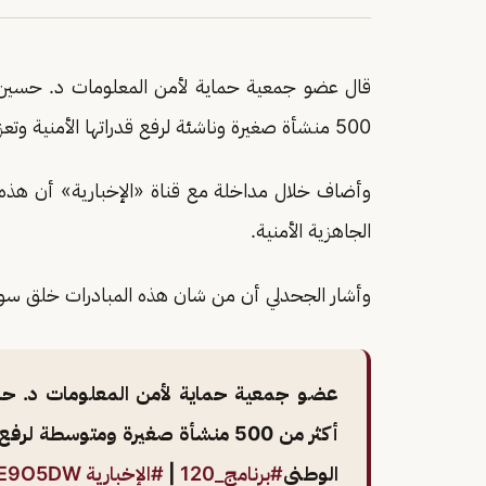
قال عضو جمعية حماية لأمن المعلومات د. حسين ا
500 منشأة صغيرة وناشئة لرفع قدراتها الأمنية وتعزيز الأمن السيبراني على المستوى الوطني.
وأضاف خلال مداخلة مع قناة «الإخبارية» أن هذه الم
الجاهزية الأمنية.
وأشار الجحدلي أن من شان هذه المبادرات خلق سوق 
عضو جمعية حماية لأمن المعلومات د. حس
أكثر من 500 منشأة صغيرة ومتوسطة 
الوطني
#برنامج_120
|
#الإخبارية
rNE9O5DW