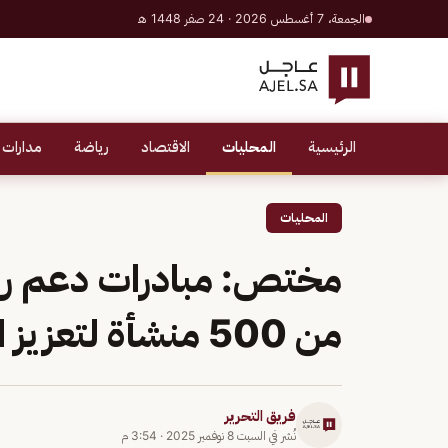
الجمعة، 7 أغسطس 2026 · 24 صفر 1448 هـ
الرئيسية
المحليات
الاقتصاد
رياضة
مدارات 
المحليات
مختص: مبادرات دعم روا
من 500 منشأة لتعزيز الأمن السيبراني
فريق التحرير
نُشر في
السبت 8 نوفمبر 2025
·
3:54 م