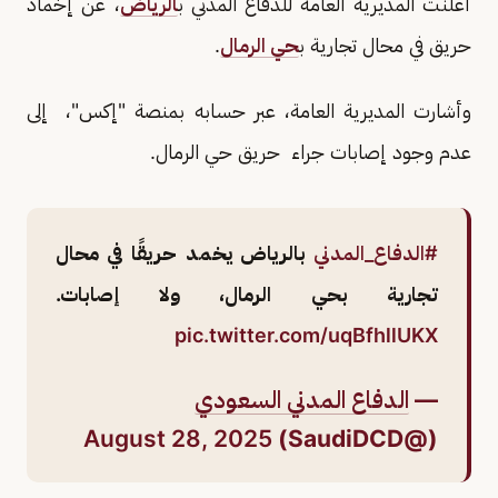
أعلنت المديرية العامة للدفاع المدني ب
الرياض
، عن إخماد
حريق في محال تجارية ب
حي الرمال
.
وأشارت المديرية العامة، عبر حسابه بمنصة "إكس"، إلى
عدم وجود إصابات جراء حريق حي الرمال.
#الدفاع_المدني
بالرياض يخمد حريقًا في محال
تجارية بحي الرمال، ولا إصابات.
pic.twitter.com/uqBfhllUKX
—
الدفاع المدني السعودي
August 28, 2025
(@SaudiDCD)