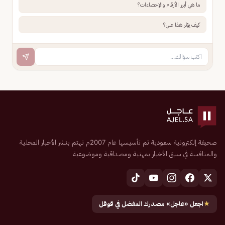
ما هي أبرز الأرقام والإحصاءات؟
كيف يؤثر هذا علي؟
صحيفة إلكترونية سعودية تم تأسيسها عام 2007م تهتم بنشر الأخبار المحلية
والمنافسة في سبق الأخبار بمهنية ومصداقية وموضوعية
★
اجعل «عاجل» مصدرك المفضل في قوقل