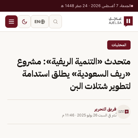
الجمعة، 7 أغسطس 2026 · 24 صفر 1448 هـ
EN
المحليات
متحدث «التنمية الريفية»: مشروع
«ريف السعودية» يطلق استدامة
لتطوير شتلات البن
فريق التحرير
نُشر في
السبت 26 يوليو 2025
·
11:46 م