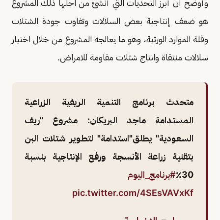
وأوضح أن أبرز التحديات التي أنشئ من اجلها ذلك المشروع
هو ضعف إنتاجية بعض السلالات وتفاوت جودة الشتلات
وقلة الموارد الورثية، وهو ما يعالجه المشروع من خلال اختيار
سلالات منتقاة وانتاج شتلات مقاومة للامراض.
متحدث برنامج التنمية الريفية الزراعية
المستدامة ماجد البريكان: مشروع "ريف
السعودية" يطلق"استدامة" لتطوير شتلات البن
بتقنية زراعة الأنسجة ورفع الإنتاجية بنسبة
30٪
#برنامج_اليوم
pic.twitter.com/4SEsVAVxKf