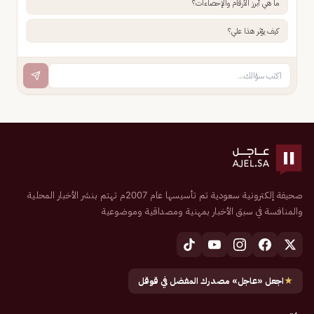
ما هي أبرز الأرقام والإحصاءات؟
كيف يؤثر هذا علي؟
صحيفة إلكترونية سعودية تم تأسيسها عام 2007م تهتم بنشر الأخبار المحلية
والمنافسة في سبق الأخبار بمهنية ومصداقية وموضوعية
★
اجعل «عاجل» مصدرك المفضل في قوقل