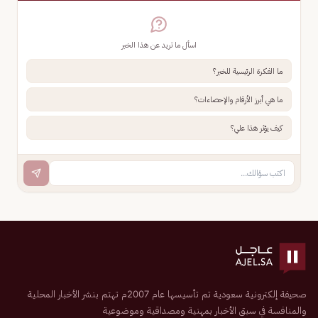
اسأل ما تريد عن هذا الخبر
ما الفكرة الرئيسية للخبر؟
ما هي أبرز الأرقام والإحصاءات؟
كيف يؤثر هذا علي؟
صحيفة إلكترونية سعودية تم تأسيسها عام 2007م تهتم بنشر الأخبار المحلية
والمنافسة في سبق الأخبار بمهنية ومصداقية وموضوعية