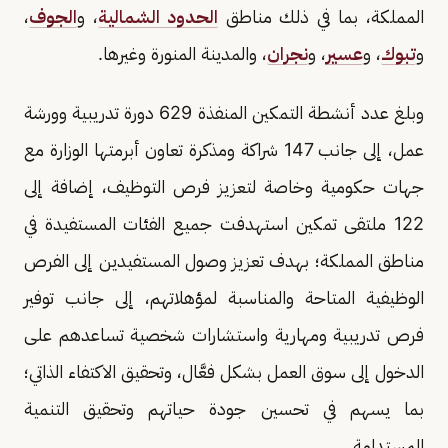
المملكة، بما في ذلك مناطق
الحدود الشمالية
، و
الجوف
،
و
تبوك
، و
عسير
، و
نجران
، والمدينة المنورة وغيرها.
وبلغ عدد أنشطة التمكين المنفذة 629 دورة تدريبية وورشة
عمل، إلى جانب 147 شراكة ومذكرة تعاون أبرمتها الوزارة مع
جهات حكومية وخاصة لتعزيز فرص التوظيف، إضافة إلى
122 ملتقى تمكين استهدفت جميع الفئات المستفيدة في
مناطق المملكة؛ بهدف تعزيز وصول المستفيدين إلى الفرص
الوظيفية المتاحة والمناسبة لمؤهلاتهم، إلى جانب توفير
فرص تدريبية ومهارية واستشارات شخصية تساعدهم على
الدخول إلى سوق العمل بشكل فعَّال، وتحقيق الاكتفاء الذاتي؛
بما يسهم في تحسين جودة حياتهم وتحقيق التنمية
المستدامة.