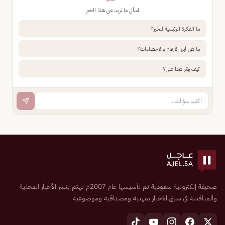
اسأل ما تريد عن هذا الخبر
ما الفكرة الرئيسية للخبر؟
ما هي أبرز الأرقام والإحصاءات؟
كيف يؤثر هذا علي؟
صحيفة إلكترونية سعودية تم تأسيسها عام 2007م تهتم بنشر الأخبار المحلية
والمنافسة في سبق الأخبار بمهنية ومصداقية وموضوعية