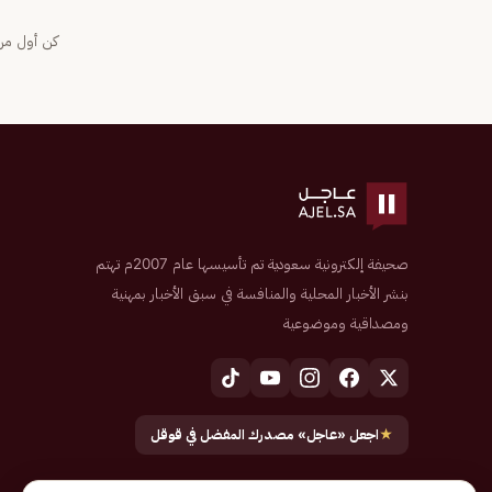
كن أول من 
صحيفة إلكترونية سعودية تم تأسيسها عام 2007م تهتم
بنشر الأخبار المحلية والمنافسة في سبق الأخبار بمهنية
ومصداقية وموضوعية
★
اجعل «عاجل» مصدرك المفضل في قوقل