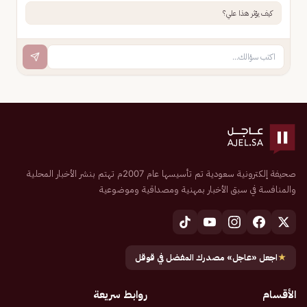
كيف يؤثر هذا علي؟
صحيفة إلكترونية سعودية تم تأسيسها عام 2007م تهتم بنشر الأخبار المحلية
والمنافسة في سبق الأخبار بمهنية ومصداقية وموضوعية
★
اجعل «عاجل» مصدرك المفضل في قوقل
الأقسام
روابط سريعة