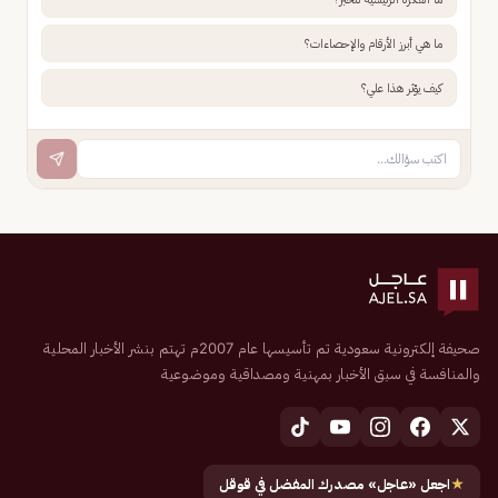
ما هي أبرز الأرقام والإحصاءات؟
كيف يؤثر هذا علي؟
صحيفة إلكترونية سعودية تم تأسيسها عام 2007م تهتم بنشر الأخبار المحلية
والمنافسة في سبق الأخبار بمهنية ومصداقية وموضوعية
★
اجعل «عاجل» مصدرك المفضل في قوقل