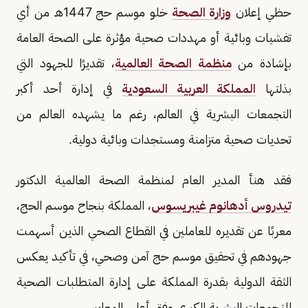
حظي إعلان
وزارة الصحة
خلو موسم حج 1447هـ من أي
تفشيات وبائية أو مهددات صحية مؤثرة على الصحة العامة
بإشادة من
منظمة الصحة العالمية
، تقديرًا للجهود التي
بذلتها
المملكة العربية السعودية
في إدارة أحد أكبر
التجمعات البشرية في العالم، رغم ما يشهده العالم من
تحديات صحية متزامنة ومستجدات وبائية دولية.
فقد هنأ المدير العام لمنظمة الصحة العالمية الدكتور
تيدروس أدهانوم غيبريسوس
، المملكة بنجاح موسم الحج،
معربًا عن تقديره للعاملين في القطاع الصحي الذين أسهمت
جهودهم في تحقيق موسم حج آمن وصحي، في تأكيد يعكس
الثقة الدولية بقدرة المملكة على إدارة المتطلبات الصحية
للتجمعات البشرية الكبرى وفق أعلى المعايير.