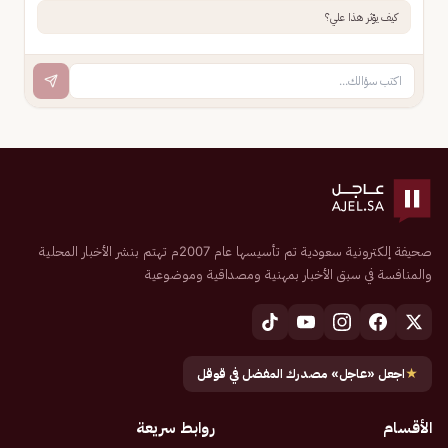
كيف يؤثر هذا علي؟
صحيفة إلكترونية سعودية تم تأسيسها عام 2007م تهتم بنشر الأخبار المحلية
والمنافسة في سبق الأخبار بمهنية ومصداقية وموضوعية
★
اجعل «عاجل» مصدرك المفضل في قوقل
الأقسام
روابط سريعة