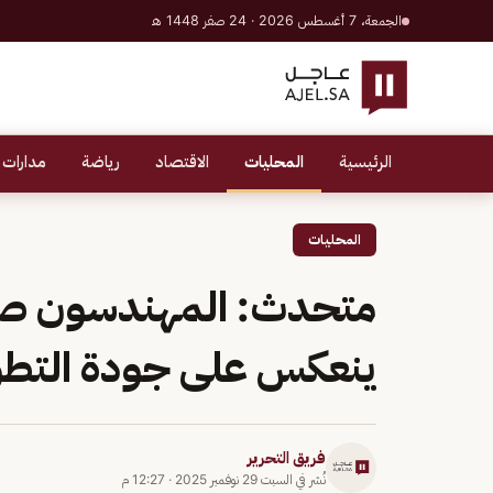
الجمعة، 7 أغسطس 2026 · 24 صفر 1448 هـ
الرئيسية
المحليات
الاقتصاد
رياضة
مدارات 
المحليات
متحدث: المهندسون صنا
ينعكس على جودة التطو
فريق التحرير
نُشر في
السبت 29 نوفمبر 2025
·
12:27 م