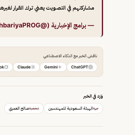
مشاركتهم في التصويت يعني ترك القرار لغير
— برامج الإخبارية (@alekhbariyaPROG)
ناقش الخبر مع الذكاء الاصطناعي
ok
Claude
Gemini
ChatGPT
وَرَد في الخبر
الهيئة السعودية للمهندسين
صالح العمري
جهة
شخصية