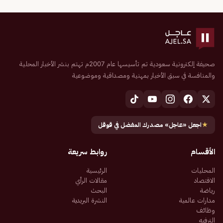
صحيفة إلكترونية سعودية تم تأسيسها عام 2007م تهتم بنشر الأخبار المحلية
والمنافسة في سبق الأخبار بمهنية ومصداقية وموضوعية
★
اجعل «عاجل» مصدرك المفضل في قوقل
الأقسام
روابط سريعة
المحليات
الرئيسية
الاقتصاد
مقالات الرأي
رياضة
البحث
مدارات عالمية
النشرة البريدية
وظائف
الترفيه