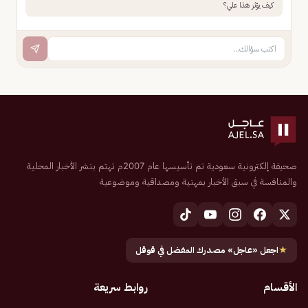
كيف يؤثر هذا علي؟
صحيفة إلكترونية سعودية تم تأسيسها عام 2007م تهتم بنشر الأخبار المحلية
والمنافسة في سبق الأخبار بمهنية ومصداقية وموضوعية
★
اجعل «عاجل» مصدرك المفضل في قوقل
الأقسام
روابط سريعة