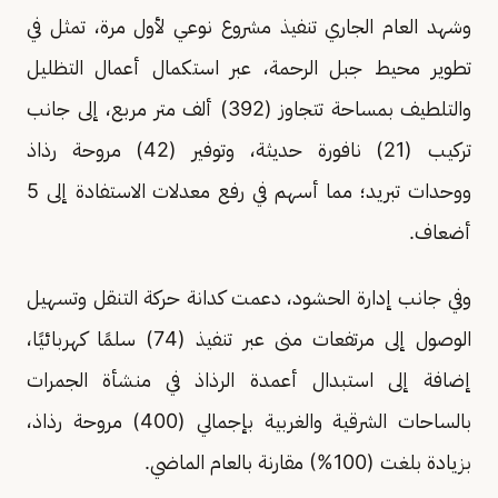
وشهد العام الجاري تنفيذ مشروع نوعي لأول مرة، تمثل في
تطوير محيط جبل الرحمة، عبر استكمال أعمال التظليل
والتلطيف بمساحة تتجاوز (392) ألف متر مربع، إلى جانب
تركيب (21) نافورة حديثة، وتوفير (42) مروحة رذاذ
ووحدات تبريد؛ مما أسهم في رفع معدلات الاستفادة إلى 5
أضعاف.
وفي جانب إدارة الحشود، دعمت كدانة حركة التنقل وتسهيل
الوصول إلى مرتفعات منى عبر تنفيذ (74) سلمًا كهربائيًا،
إضافة إلى استبدال أعمدة الرذاذ في منشأة الجمرات
بالساحات الشرقية والغربية بإجمالي (400) مروحة رذاذ،
بزيادة بلغت (100%) مقارنة بالعام الماضي.