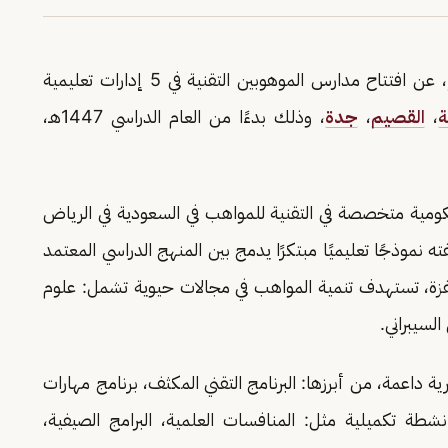
، عن افتتاح مدارس الموهوبين التقنية في 5 إدارات تعليمية
ة
،
القصيم
،
جدة
، وذلك بدءًا من العام الدراسي 1447هـ،
كومية متخصصة في التقنية للمواهب في السعودية في الرياض
 الجهتين، بصفته نموذجًا تعليميًا مبتكرًا يدمج بين المنهج الدراسي المعتمد
فزة، تستهدف تنمية المواهب في مجالات حيوية تشمل: علوم
لسيبراني.
 داعمة، من أبرزها: البرنامج التقني المكثف، برنامج مهارات
 أنشطة تكميلية مثل: المنافسات العلمية، البرامج الصيفية،