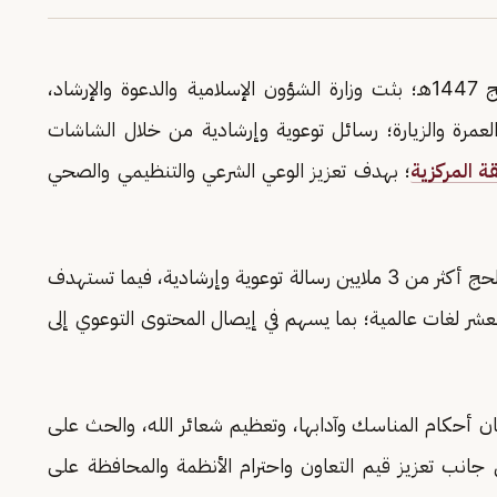
في إطار تنفيذ خطتها التقنية والتوعوية لموسم حج 1447هـ؛ بثت وزارة الشؤون الإسلامية والدعوة والإرشاد،
 والعمرة والزيارة؛ رسائل توعوية وإرشادية من خلال الشاشات
ة المركزية
؛ بهدف تعزيز الوعي الشرعي والتنظيمي والصحي
وبلغ عدد الرسائل التي بثتها الوزارة منذ بدء موسم الحج أكثر من 3 ملايين رسالة توعوية وإرشادية، فيما تستهدف
، تُقدَّم بعشر لغات عالمية؛ بما يسهم في إيصال المحتوى التوعوي إلى
يان أحكام المناسك وآدابها، وتعظيم شعائر الله، والحث على
إلى جانب تعزيز قيم التعاون واحترام الأنظمة والمحافظة على