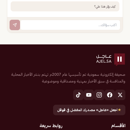
كيف يؤثر هذا علي؟
صحيفة إلكترونية سعودية تم تأسيسها عام 2007م تهتم بنشر الأخبار المحلية
والمنافسة في سبق الأخبار بمهنية ومصداقية وموضوعية
★
اجعل «عاجل» مصدرك المفضل في قوقل
الأقسام
روابط سريعة