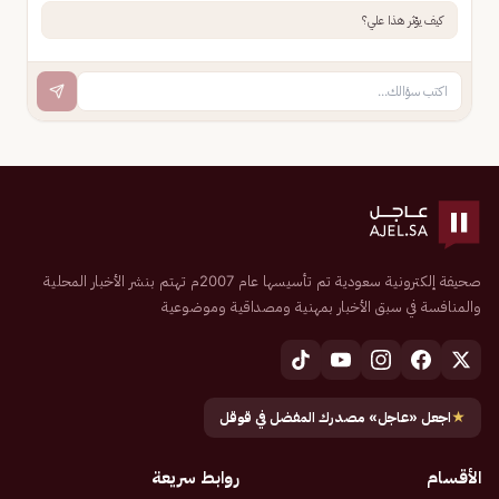
كيف يؤثر هذا علي؟
صحيفة إلكترونية سعودية تم تأسيسها عام 2007م تهتم بنشر الأخبار المحلية
والمنافسة في سبق الأخبار بمهنية ومصداقية وموضوعية
★
اجعل «عاجل» مصدرك المفضل في قوقل
الأقسام
روابط سريعة