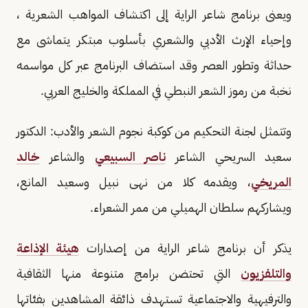
ويعنى برنامج شاعر الراية إلى اكتشاف المواهب الشعرية ،
وإحياء الإرث الأدبي والشعري بأسلوب مبتكر يتماشى مع
حداثة وتطور العصر وقد استضاف البرنامج عبر كل مواسمه
نخبة من رموز الشعر النبطي في المملكة والخليج العربي.
وتتمثل لجنة التحكيم من كوكبة نجوم الشعر والأدب: الدكتور
سعيد السريحي الشاعر
ناصر السبيعي
والشاعر
خالد
المريخي
، ويقدمه كلا من نهى نبيل وسعيد المانع،
ويشاركهم سلطان الهميلي من ممر الشعراء.
يذكر أن برنامج شاعر الراية من إصدارات
هيئة الإذاعة
والتلفزيون
التي تحتضن برامج متنوعة منها الثقافية
والترفيهية والاجتماعية تستهدف ذائقة المشاهدين بفئاتها