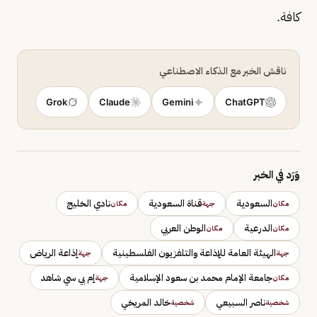
كافة.
ناقش الخبر مع الذكاء الاصطناعي
Grok
Claude
Gemini
ChatGPT
وَرَد في الخبر
السعودية
قناة السعودية
نادي الخليج
مكان
جهة
مكان
الدرعية
الوطن العربي
مكان
مكان
الهيئة العامة للإذاعة والتلفزيون الفلسطينية
إذاعة الرياض
جهة
جهة
جامعة الإمام محمد بن سعود الإسلامية
إم بي سي شاهد
مكان
جهة
ناصر السبيعي
خالد المريخي
شخصية
شخصية