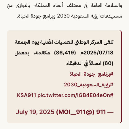
والسلامة العامة في مختلف أنحاء المملكة، بالتوازي مع
مستهدفات رؤية السعودية 2030 وبرامج جودة الحياة.
تلقى ⁧المركز الوطني للعمليات الأمنية⁩ يوم الجمعة
2025/07/18م (86٬419) مكالمة، بمعدل
(60) اتصالاً في الدقيقة.
#برنامج_جودة_الحياة
⁩
#رؤية_السعودية_2030
pic.twitter.com/iGB4E04eOn
#KSA911
July 19, 2025
— 911 (@MOI__911)