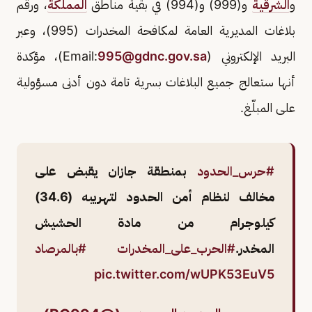
و
الشرقية
و(999) و(994) في بقية مناطق
المملكة
، ورقم
بلاغات المديرية العامة لمكافحة المخدرات (995)، وعبر
البريد الإلكتروني (Email:
995@gdnc.gov.sa
)، مؤكدة
أنها ستعالج جميع البلاغات بسرية تامة دون أدنى مسؤولية
على المبلّغ.
#حرس_الحدود
بمنطقة جازان يقبض على
مخالف لنظام أمن الحدود لتهريبه (34.6)
كيلوجرام من مادة الحشيش
المخدر.
#الحرب_على_المخدرات
#بالمرصاد
pic.twitter.com/wUPK53EuV5