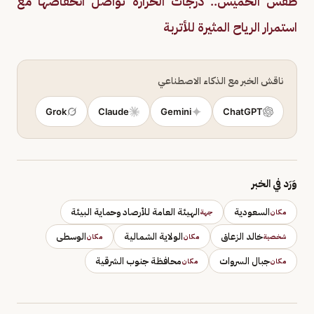
طقس الخميس.. درجات الحرارة تواصل انخفاضها مع
استمرار الرياح المثيرة للأتربة
ناقش الخبر مع الذكاء الاصطناعي
Grok
Claude
Gemini
ChatGPT
وَرَد في الخبر
السعودية
الهيئة العامة للأرصاد وحماية البيئة
مكان
جهة
خالد الزعاق
الولاية الشمالية
الوسطى
شخصية
مكان
مكان
جبال السروات
محافظة جنوب الشرقية
مكان
مكان