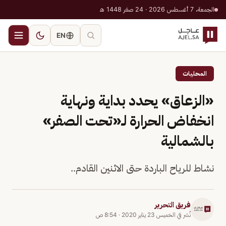
الجمعة، 7 أغسطس 2026 · 24 صفر 1448 هـ
EN
المحليات
«الزعاق» يحدد بداية ونهاية
انخفاض الحرارة لـ«تحت الصفر»
بالشمالية
نشاط للرياح الباردة حتى الاثنين القادم..
فريق التحرير
نُشر في
الخميس 23 يناير 2020
·
8:54 ص