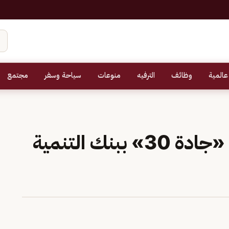
عالمية
وظائف
الترفيه
منوعات
سياحة وسفر
مجتمع
محافظ جدة يُدشّن فرع «جادة 30» ببنك التنمية