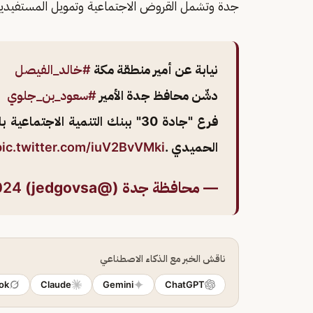
جدة وتشمل القروض الاجتماعية وتمويل المستفيدين
نيابة عن أمير منطقة مكة
#خالد_الفيصل
دشّن محافظ جدة الأمير
#سعود_بن_جلوي
فرع "جادة 30" ببنك التنمية الا
الحميدي .
pic.twitter.com/iuV2BvVMki
— محافظة جدة (@jedgovsa)
024
ناقش الخبر مع الذكاء الاصطناعي
ok
Claude
Gemini
ChatGPT