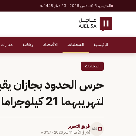
الخميس، 6 أغسطس 2026 · 23 صفر 1448 هـ
الرئيسية
المحليات
الاقتصاد
رياضة
مدارات 
المحليات
حرس الحدود بجازان يق
لتهريبهما 21 كيلوجراما من القات المخدر
فريق التحرير
نُشر في
الأحد 11 يناير 2026
·
3:57 م