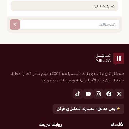
كيف يؤثر هذا علي؟
صحيفة إلكترونية سعودية تم تأسيسها عام 2007م تهتم بنشر الأخبار المحلية
والمنافسة في سبق الأخبار بمهنية ومصداقية وموضوعية
★
اجعل «عاجل» مصدرك المفضل في قوقل
الأقسام
روابط سريعة