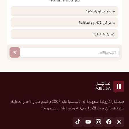
اسأل ما تريد عن هذا الخبر
ما الفكرة الرئيسية للخبر؟
ما هي أبرز الأرقام والإحصاءات؟
كيف يؤثر هذا علي؟
صحيفة إلكترونية سعودية تم تأسيسها عام 2007م تهتم بنشر الأخبار المحلية
والمنافسة في سبق الأخبار بمهنية ومصداقية وموضوعية