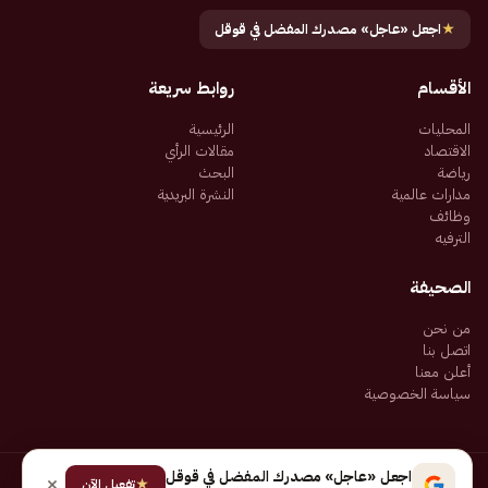
★
اجعل «عاجل» مصدرك المفضل في قوقل
الأقسام
روابط سريعة
المحليات
الرئيسية
الاقتصاد
مقالات الرأي
رياضة
البحث
مدارات عالمية
النشرة البريدية
وظائف
الترفيه
الصحيفة
من نحن
اتصل بنا
أعلن معنا
سياسة الخصوصية
اجعل «عاجل» مصدرك المفضل في قوقل
★
جميع الحقوق محفوظة لـ شركة إيجاز للنشر الإلكتروني المالكة لصحيفة عاجل
تفعيل الآن