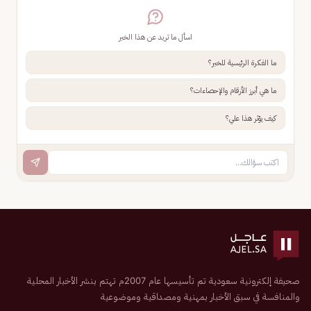
اسأل ما تريد عن هذا الخبر
ما الفكرة الرئيسية للخبر؟
ما هي أبرز الأرقام والإحصاءات؟
كيف يؤثر هذا علي؟
صحيفة إلكترونية سعودية تم تأسيسها عام 2007م تهتم بنشر الأخبار المحلية
والمنافسة في سبق الأخبار بمهنية ومصداقية وموضوعية