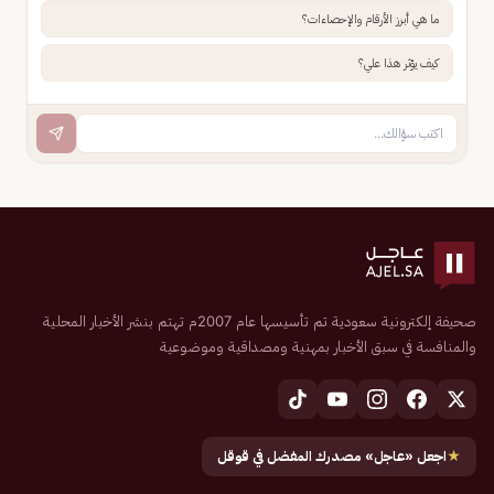
ما هي أبرز الأرقام والإحصاءات؟
كيف يؤثر هذا علي؟
صحيفة إلكترونية سعودية تم تأسيسها عام 2007م تهتم بنشر الأخبار المحلية
والمنافسة في سبق الأخبار بمهنية ومصداقية وموضوعية
★
اجعل «عاجل» مصدرك المفضل في قوقل