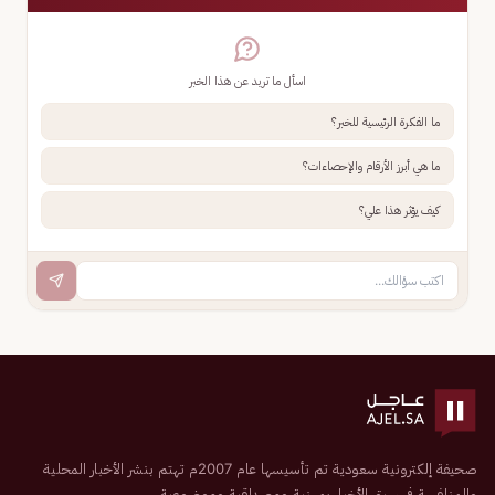
اسأل ما تريد عن هذا الخبر
ما الفكرة الرئيسية للخبر؟
ما هي أبرز الأرقام والإحصاءات؟
كيف يؤثر هذا علي؟
صحيفة إلكترونية سعودية تم تأسيسها عام 2007م تهتم بنشر الأخبار المحلية
والمنافسة في سبق الأخبار بمهنية ومصداقية وموضوعية