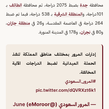
محافظة
جدة
بضبط 2075 دراجة، ثم محافظة
الطائف
بـ
101دراجة، و
المنطقة الشرقية
بـ 538 دراجة، فيما تم ضبط
264 دراجة في العاصمة المقدسة، و26 في
منطقة جازان
،
و80 في
نجران
، و178 في المدينة المنورة.
إدارات المرور بمختلف مناطق المملكة تنفذ
الحملة الميدانية لضبط الدراجات الآلية
المخالفة.
#المرور_السعودي
pic.twitter.com/dQVRXzt6k1
— المرور السعودي (@eMoroor)
June