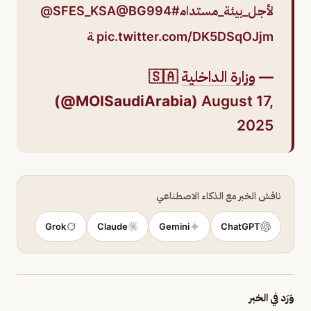
#لأجل_بيئة_مستدام
@BG994
@SFES_KSA
pic.twitter.com/DK5DSqOJjm
ة
—
وزارة الداخلية
🇸🇦
(@MOISaudiArabia)
August 17,
2025
ناقش الخبر مع الذكاء الاصطناعي
Grok
Claude
Gemini
ChatGPT
وَرَد في الخبر