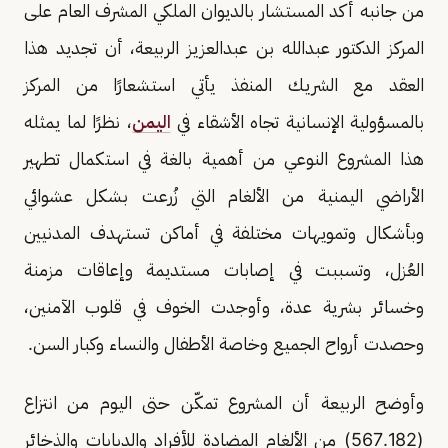
من جانبه أكد المستشار بالديوان الملكي المشرف العام على
المركز الدكتور عبدالله بن عبدالعزيز الربيعة، أن تجديد هذا
العقد مع الشريك المنفذ يأتي استشعارًا من المركز
بالمسؤولية الإنسانية تجاه الأشقاء في
اليمن
، نظرًا لما يمثله
هذا المشروع النوعي من أهمية بالغة في استكمال تطهير
الأراضي اليمنية من الألغام التي زُرعت بشكل عشوائي
وبأشكال وتمويهات مختلفة في أماكن تستهدف المدنيين
العُزل، وتسببت في إصابات مستديمة وإعاقات مزمنة
وخسائر بشرية عدة، وأوجدت الخوف في قلوب الآمنين،
وحصدت أرواح الجميع وخاصة الأطفال والنساء وكبار السن.
وأوضح الربيعة أن المشروع تمكّن حتى اليوم من انتزاع
(567.182) من الألغام المضادة للأفراد والدبابات والذخائر