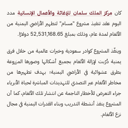
كان
مركز الملك سلمان للإغاثة والأعمال الإنسانية
مدد
اليوم عقد تنفيذ مشروع "مسام" لتطهير الأراضي اليمنية من
الألغام لمدة عام، وذلك بمبلغ 52,531,168.65 دولارًا.
وينفّذ المشروع كوادر سعودية وخبرات عالمية من خلال فرق
يمنية دُرّبت لإزالة الألغام بجميع أشكالها وصورها المزروعة
بطرق عشوائية في الأراضي اليمنية؛ بهدف تطهيرها من
مخاطر الألغام عبر التصدي للتهديدات المباشرة لحياة الأبرياء
جراء التعرض للأخطار الناجمة عن انتشار تلك الألغام، كما أن
المشروع ينفذ أنشطة التدريب وبناء القدرات اليمنية في مجال
نزع الألغام.