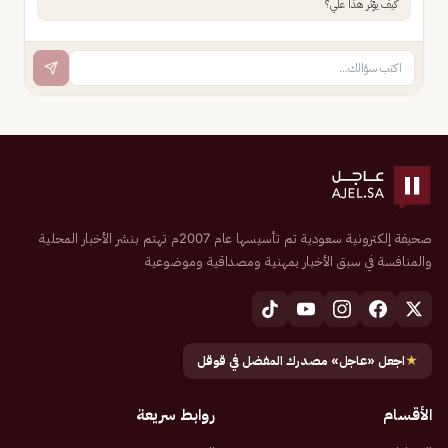
كيف يؤثر هذا علي؟
صحيفة إلكترونية سعودية تم تأسيسها عام 2007م تهتم بنشر الأخبار المحلية
والمنافسة في سبق الأخبار بمهنية ومصداقية وموضوعية
★
اجعل «عاجل» مصدرك المفضل في قوقل
الأقسام
روابط سريعة