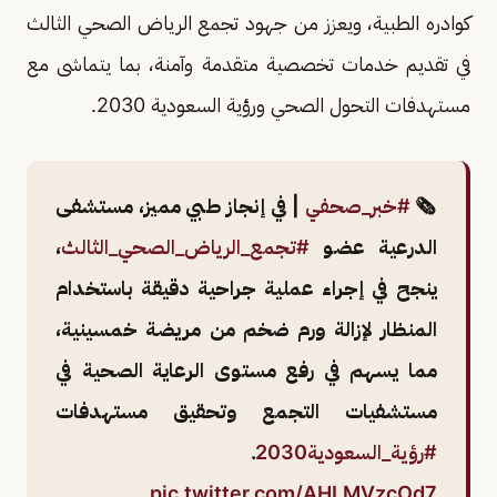
كوادره الطبية، ويعزز من جهود تجمع الرياض الصحي الثالث
في تقديم خدمات تخصصية متقدمة وآمنة، بما يتماشى مع
مستهدفات التحول الصحي ورؤية السعودية 2030.
🗞️
#خبر_صحفي
| في إنجاز طبي مميز، مستشفى
الدرعية عضو
#تجمع_الرياض_الصحي_الثالث
،
ينجح في إجراء عملية جراحية دقيقة باستخدام
المنظار لإزالة ورم ضخم من مريضة خمسينية،
مما يسهم في رفع مستوى الرعاية الصحية في
مستشفيات التجمع وتحقيق مستهدفات
#رؤية_السعودية2030
.
pic.twitter.com/AHLMVzcOd7