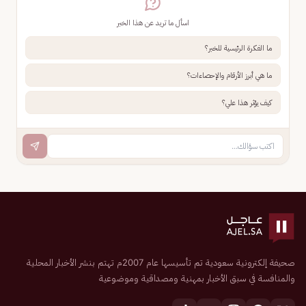
اسأل ما تريد عن هذا الخبر
ما الفكرة الرئيسية للخبر؟
ما هي أبرز الأرقام والإحصاءات؟
كيف يؤثر هذا علي؟
صحيفة إلكترونية سعودية تم تأسيسها عام 2007م تهتم بنشر الأخبار المحلية
والمنافسة في سبق الأخبار بمهنية ومصداقية وموضوعية