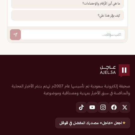
ما هي أبرز الأرقام والإحصاءات؟
كيف يؤثر هذا علي؟
صحيفة إلكترونية سعودية تم تأسيسها عام 2007م تهتم بنشر الأخبار المحلية
والمنافسة في سبق الأخبار بمهنية ومصداقية وموضوعية
★
اجعل «عاجل» مصدرك المفضل في قوقل