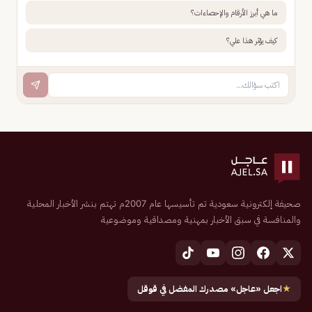
ما هي أبرز الأرقام والإحصاءات؟
كيف يؤثر هذا علي؟
صحيفة إلكترونية سعودية تم تأسيسها عام 2007م تهتم بنشر الأخبار المحلية
والمنافسة في سبق الأخبار بمهنية ومصداقية وموضوعية
★
اجعل «عاجل» مصدرك المفضل في قوقل