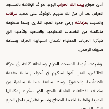
أدى حجاج
بيت الله الحرام
، اليوم، طواف الإفاضة بالمسجد
الحرام، بعد أن منّ الله عليهم بالوقوف على صعيد
عرفات
والمبيت ب
مزدلفة
ورمي جمرة العقبة الكبرى، وسط منظومة
متكاملة من الخدمات التنظيمية والصحية والأمنية التي
هيأتها الجهات المعنية؛ لضمان انسيابية الحركة وسلامة
ضيوف الرحمن.
وشهدت أروقة المسجد الحرام وساحاته كثافة في حركة
الطائفين، الذين أدوا نسكهم في أجواء إيمانية مفعمة
بالطمأنينة والخشوع، وسط متابعة ميدانية مباشرة من
مختلف القطاعات العاملة بالحج، التي سخّرت إمكاناتها
البشرية والتقنية لخدمة الحجاج وتيسير تنقلاتهم داخل الحرم
المكي الشريف.