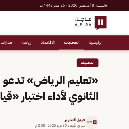
السبت، 8 أغسطس 2026 · 25 صفر 1448 هـ
الرئيسية
المحليات
الاقتصاد
رياضة
مدارات 
المحليات
«تعليم الرياض» تدعو طل
الثانوي لأداء اختبار «ق
فريق التحرير
نُشر في
الأربعاء 30 يوليو 2025
·
2:58 م