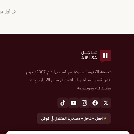
كن أول من 
صحيفة إلكترونية سعودية تم تأسيسها عام 2007م تهتم
بنشر الأخبار المحلية والمنافسة في سبق الأخبار بمهنية
ومصداقية وموضوعية
★
اجعل «عاجل» مصدرك المفضل في قوقل