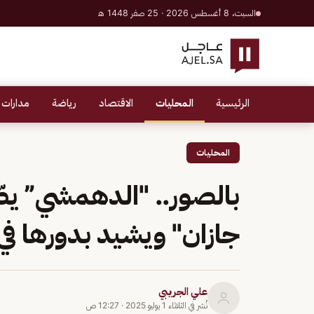
السبت، 8 أغسطس 2026 · 25 صفر 1448 هـ
الرئيسية
المحليات
الاقتصاد
رياضة
مدارات 
المحليات
بالصور.. "الدهمشي” ي
جازان" ويشيد بدورها في
علي الجريبي
نُشر في
الثلاثاء 1 يوليو 2025
·
12:27 ص