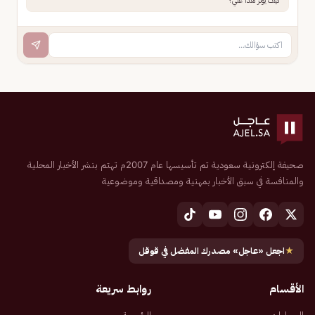
كيف يؤثر هذا علي؟
صحيفة إلكترونية سعودية تم تأسيسها عام 2007م تهتم بنشر الأخبار المحلية
والمنافسة في سبق الأخبار بمهنية ومصداقية وموضوعية
★
اجعل «عاجل» مصدرك المفضل في قوقل
الأقسام
روابط سريعة