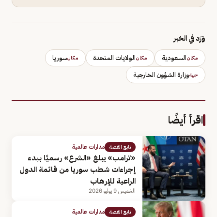
وَرَد في الخبر
السعودية
الولايات المتحدة
سوريا
مكان
مكان
مكان
وزارة الشؤون الخارجية
جهة
اقرأ أيضًا
مدارات عالمية
تابع القصة
«ترامب» يبلغ «الشرع» رسميًا ببدء
إجراءات شطب سوريا من قائمة الدول
الراعية للإرهاب
الخميس 9 يوليو 2026
مدارات عالمية
تابع القصة