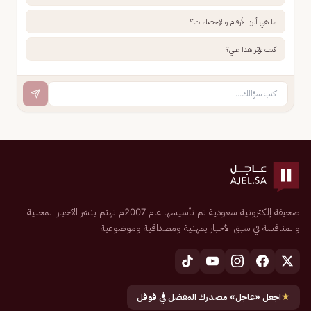
ما هي أبرز الأرقام والإحصاءات؟
كيف يؤثر هذا علي؟
صحيفة إلكترونية سعودية تم تأسيسها عام 2007م تهتم بنشر الأخبار المحلية
والمنافسة في سبق الأخبار بمهنية ومصداقية وموضوعية
★
اجعل «عاجل» مصدرك المفضل في قوقل