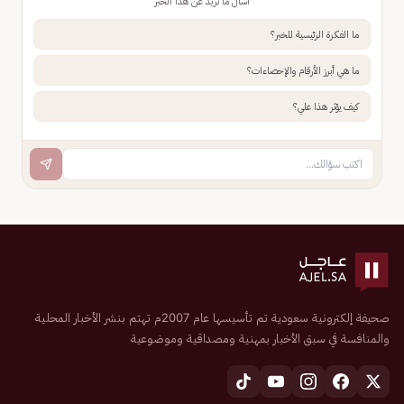
اسأل ما تريد عن هذا الخبر
ما الفكرة الرئيسية للخبر؟
ما هي أبرز الأرقام والإحصاءات؟
كيف يؤثر هذا علي؟
صحيفة إلكترونية سعودية تم تأسيسها عام 2007م تهتم بنشر الأخبار المحلية
والمنافسة في سبق الأخبار بمهنية ومصداقية وموضوعية