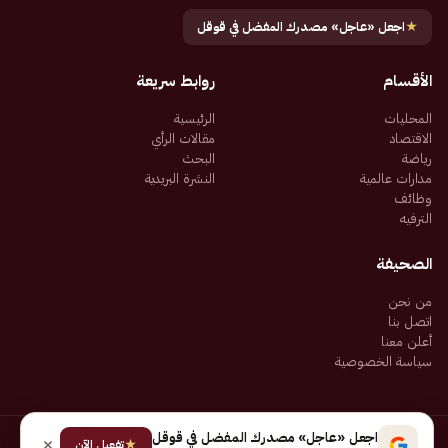
★
اجعل «عاجل» مصدرك المفضل في قوقل
الأقسام
روابط سريعة
المحليات
الرئيسية
الاقتصاد
مقالات الرأي
رياضة
البحث
مدارات عالمية
النشرة البريدية
وظائف
الترفيه
الصحيفة
من نحن
اتصل بنا
أعلن معنا
سياسة الخصوصية
اجعل «عاجل» مصدرك المفضل في قوقل
★
جميع الحقوق محفوظة لـ شركة إيجاز للنشر الإلكتروني المالكة لصحيفة عاجل
تفعيل الآن