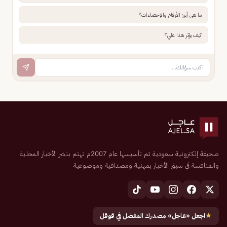
ما هي أبرز الأرقام والإحصاءات؟
كيف يؤثر هذا علي؟
صحيفة إلكترونية سعودية تم تأسيسها عام 2007م تهتم بنشر الأخبار المحلية
والمنافسة في سبق الأخبار بمهنية ومصداقية وموضوعية
★
اجعل «عاجل» مصدرك المفضل في قوقل